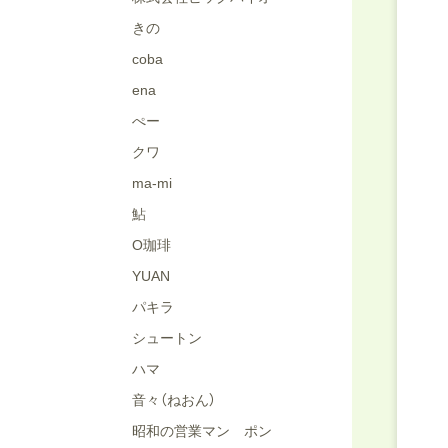
きの
coba
ena
ぺー
クワ
ma-mi
鮎
O珈琲
YUAN
パキラ
シュートン
ハマ
音々（ねおん）
昭和の営業マン ポン