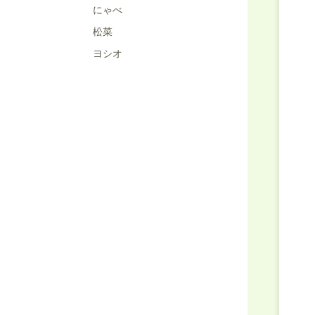
にゃべ
松菜
ヨシオ