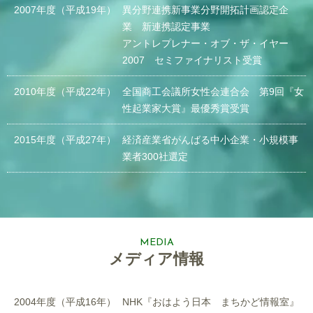
2007年度
（平成19年）
異分野連携新事業分野開拓計画認定企
業 新連携認定事業
アントレプレナー・オブ・ザ・イヤー
2007 セミファイナリスト受賞
2010年度
（平成22年）
全国商工会議所女性会連合会 第9回『女
性起業家大賞』最優秀賞受賞
2015年度
（平成27年）
経済産業省がんばる中小企業・小規模事
業者300社選定
MEDIA
メディア情報
2004年度
（平成16年）
NHK『おはよう日本 まちかど情報室』