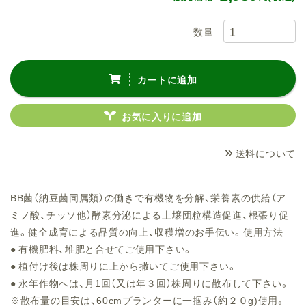
数量
カートに追加
お気に入りに追加
»
送料について
BB菌（納豆菌同属類）の働きで有機物を分解、栄養素の供給（ア
ミノ酸、チッソ他）酵素分泌による土壌団粒構造促進、根張り促
進。健全成育による品質の向上、収穫増のお手伝い。使用方法
● 有機肥料、堆肥と合せてご使用下さい。
● 植付け後は株周りに上から撒いてご使用下さい。
● 永年作物へは、月1回（又は年３回）株周りに散布して下さい。
※散布量の目安は、60cmプランターに一掴み（約２０g)使用。