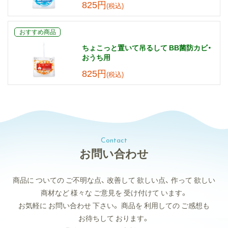
825円
(税込)
おすすめ商品
ちょこっと置いて吊るして BB菌防カビ・
おうち用
825円
(税込)
Contact
お問い合わせ
商品に
ついての
ご不明な点、
改善して
欲しい点、
作って
欲しい
商材など
様々な
ご意見を
受け付けて
います。
お気軽に
お問い合わせ
下さい。
商品を
利用しての
ご感想も
お待ちして
おります。