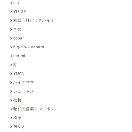
tsu
YU-GA
株式会社ビッグバイオ
きの
coba
big-bio-kurahara
ma-mi
鮎
YUAN
バイオママ
シュートン
社長
昭和の営業マン ポン
松菜
ヨシオ